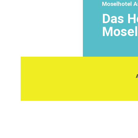
Moselhotel A
Das Ho
Mosel