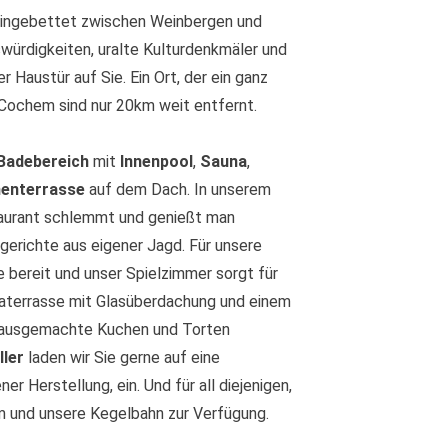
h eingebettet zwischen Weinbergen und
würdigkeiten, uralte Kulturdenkmäler und
r Haustür auf Sie. Ein Ort, der ein ganz
Cochem sind nur 20km weit entfernt.
Badebereich
mit
Innenpool
,
Sauna
,
enterrasse
auf dem Dach. In unserem
staurant schlemmt und genießt man
dgerichte aus eigener Jagd. Für unsere
e bereit und unser Spielzimmer sorgt für
aterrasse mit Glasüberdachung und einem
 hausgemachte Kuchen und Torten
ller
laden wir Sie gerne auf eine
r Herstellung, ein. Und für all diejenigen,
um und unsere Kegelbahn zur Verfügung.