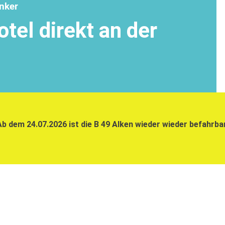
nker
tel direkt an der
Ab dem 24.07.2026 ist die B 49 Alken wieder wieder befahrbar