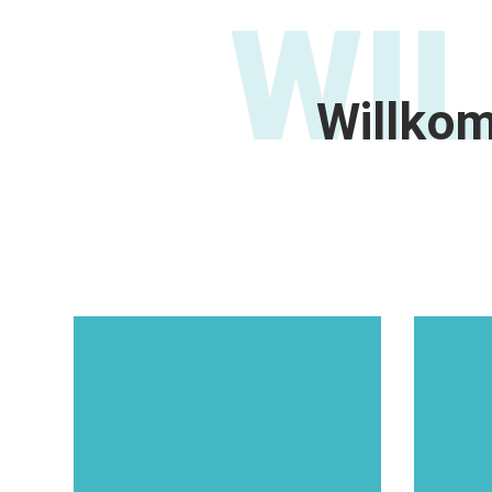
WI
Willko